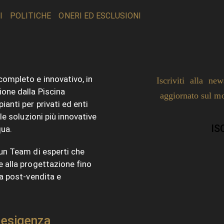
I
POLITICHE
ONERI ED ESCLUSIONI
completo e innovativo, in
Iscriviti alla ne
ione dalla Piscina
aggiornato sul
ianti per privati ed enti
lle soluzioni più innovative
IS
qua.
d un Team di esperti che
e alla progettazione fino
a post-vendita e
 esigenza