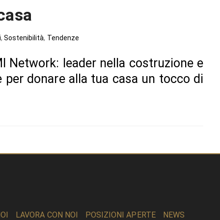
 casa
i
,
Sostenibilità
,
Tendenze
I Network: leader nella costruzione e
ve per donare alla tua casa un tocco di
OI
LAVORA CON NOI
POSIZIONI APERTE
NEWS