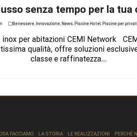
 lusso senza tempo per la tua
n
Benessere
,
Innovazione
,
News
,
Piscine Hotel
,
Piscine per privat
o inox per abitazioni CEMI Network CEM
altissima qualità, offre soluzioni esclusi
classe e raffinatezza…
OSA FACCIAMO
LA STORIA
LE REALIZZAZIONI
PERCHÉ N